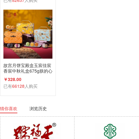
已有
82637
人购买
故宫月饼宝殿盒玉宸佳宸
香宸中秋礼盒675g朕的心
意礼广式蛋黄莲蓉
￥328.00
已有
66128
人购买
猜你喜欢
浏览历史