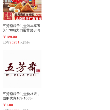
五芳斋粽子礼盒装丰享五
芳1700g大肉蛋黄栗子润
香蜜枣咸鸭蛋组合
￥129.00
已有
95231
人购买
五芳斋粽子礼盒价格表，
团购优惠189-1063-
2198(微信同号)
￥1.00