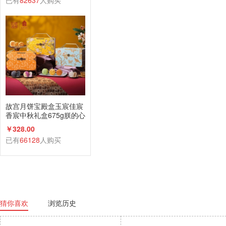
已有
82637
人购买
故宫月饼宝殿盒玉宸佳宸
香宸中秋礼盒675g朕的心
意礼广式蛋黄莲蓉
￥328.00
已有
66128
人购买
猜你喜欢
浏览历史