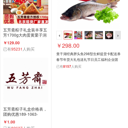
五芳斋粽子礼盒装丰享五
芳1700g大肉蛋黄栗子润
香蜜枣咸鸭蛋组合
￥129.00
￥298.00
已有
95231
人购买
查干湖经典胖头鱼298型生鲜提货卡配送券
春节年货大礼包送礼节日员工福利企业团
购礼品--副本
已有
8157
人购买
五芳斋粽子礼盒价格表，
团购优惠189-1063-
2198(微信同号)
￥1.00