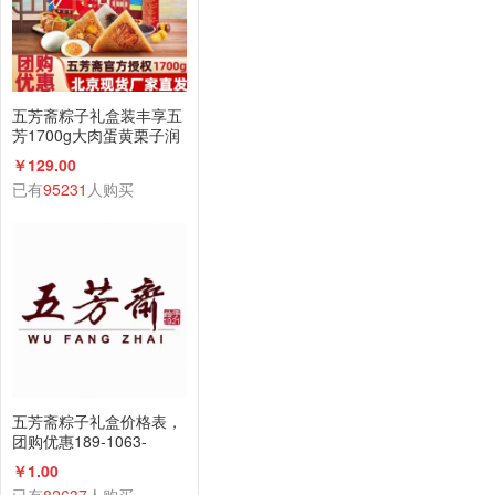
五芳斋粽子礼盒装丰享五
芳1700g大肉蛋黄栗子润
香蜜枣咸鸭蛋组合
￥129.00
已有
95231
人购买
五芳斋粽子礼盒价格表，
团购优惠189-1063-
2198(微信同号)
￥1.00