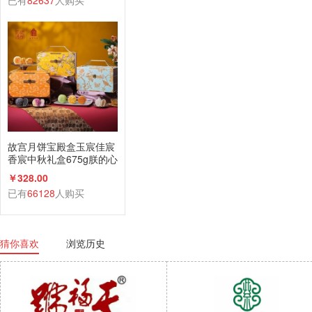
已有
82637
人购买
故宫月饼宝殿盒玉宸佳宸
香宸中秋礼盒675g朕的心
意礼广式蛋黄莲蓉
￥328.00
已有
66128
人购买
猜你喜欢
浏览历史