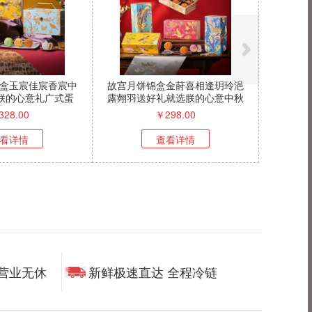
盒玉宸佳宸香宸中
故宫月饼锦盒金莳喜相逢玥玲浥
g朕的心意礼广式蛋
露翙羽送好礼就选朕的心意中秋
黄莲蓉
礼盒
328.00
￥
298.00
看详情
查看详情
时营业无休
新鲜极速直达 全程冷链