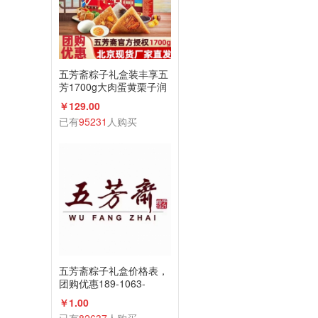
五芳斋粽子礼盒装丰享五
芳1700g大肉蛋黄栗子润
香蜜枣咸鸭蛋组合
￥129.00
已有
95231
人购买
五芳斋粽子礼盒价格表，
团购优惠189-1063-
2198(微信同号)
￥1.00