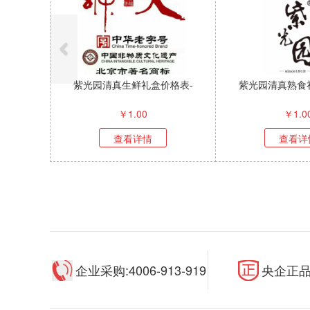
紫光园清真生鲜礼盒价格表-
紫光园清真熟食
￥
1.00
￥
1.0
查看详情
查看详
企业采购:4006-913-919
央企正