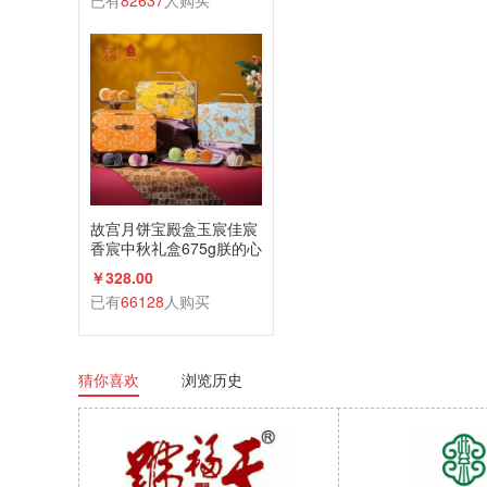
已有
82637
人购买
故宫月饼宝殿盒玉宸佳宸
香宸中秋礼盒675g朕的心
意礼广式蛋黄莲蓉
￥328.00
已有
66128
人购买
猜你喜欢
浏览历史