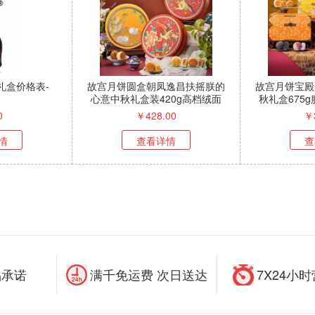
礼盒价格表-
故宫月饼圆盒朝凤逸昌扶摇朕的
故宫月饼宝殿
心意中秋礼盒装420g高档绒面
秋礼盒675
刺绣盒
0
￥
428.00
￥
情
查看详情
查
品承诺
满千免运费 次日送达
7X24小