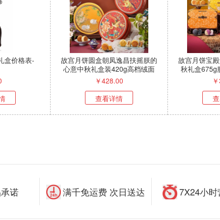
礼盒价格表-
故宫月饼圆盒朝凤逸昌扶摇朕的
故宫月饼宝殿
心意中秋礼盒装420g高档绒面
秋礼盒675
刺绣盒
0
￥
428.00
￥
情
查看详情
查
品承诺
满千免运费 次日送达
7X24小