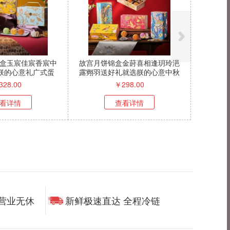
盒玉宸佳宸香宸中
故宫月饼锦盒金莳喜相逢玥玲浥
g朕的心意礼广式蛋
露翙羽送好礼就选朕的心意中秋
黄莲蓉
礼盒
328.00
￥
298.00
看详情
查看详情
时营业无休
新鲜极速直达 全程冷链