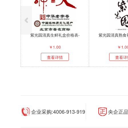
紫光园清真生鲜礼盒价格表-
紫光园清真熟食
￥
1.00
￥
1.0
查看详情
查看详
企业采购:4006-913-919
央企正