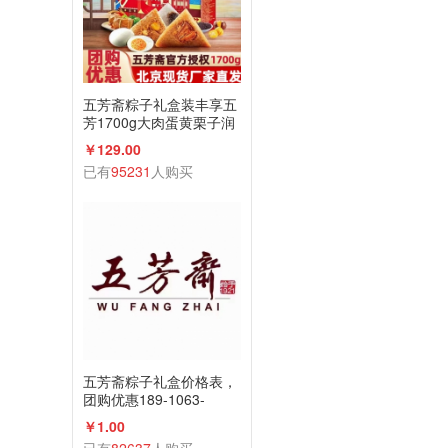
五芳斋粽子礼盒装丰享五
芳1700g大肉蛋黄栗子润
香蜜枣咸鸭蛋组合
￥129.00
已有
95231
人购买
五芳斋粽子礼盒价格表，
团购优惠189-1063-
2198(微信同号)
￥1.00