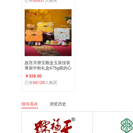
已有
82637
人购买
故宫月饼宝殿盒玉宸佳宸
香宸中秋礼盒675g朕的心
意礼广式蛋黄莲蓉
￥328.00
已有
66128
人购买
猜你喜欢
浏览历史