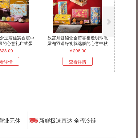
盒玉宸佳宸香宸中
故宫月饼锦盒金莳喜相逢玥玲浥
g朕的心意礼广式蛋
露翙羽送好礼就选朕的心意中秋
黄莲蓉
礼盒
328.00
￥
298.00
看详情
查看详情
时营业无休
新鲜极速直达 全程冷链