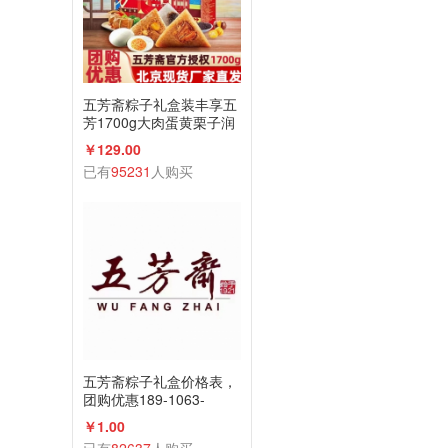
五芳斋粽子礼盒装丰享五
芳1700g大肉蛋黄栗子润
香蜜枣咸鸭蛋组合
￥129.00
已有
95231
人购买
五芳斋粽子礼盒价格表，
团购优惠189-1063-
2198(微信同号)
￥1.00