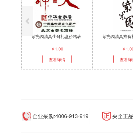
紫光园清真生鲜礼盒价格表-
紫光园清真熟食
￥
1.00
￥
1.0
查看详情
查看详
企业采购:4006-913-919
央企正