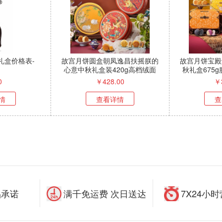
礼盒价格表-
故宫月饼圆盒朝凤逸昌扶摇朕的
故宫月饼宝殿
心意中秋礼盒装420g高档绒面
秋礼盒675
刺绣盒
0
￥
428.00
￥
情
查看详情
查
品承诺
满千免运费 次日送达
7X24小