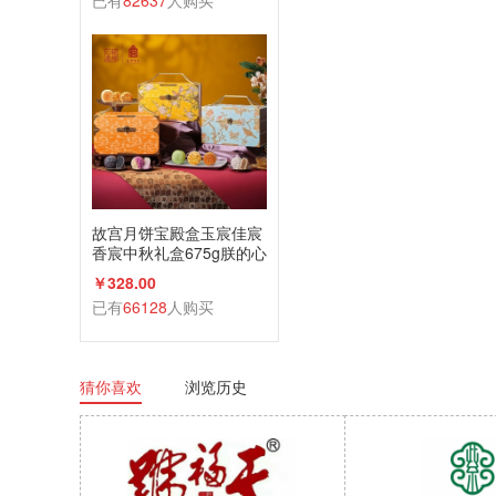
已有
82637
人购买
故宫月饼宝殿盒玉宸佳宸
香宸中秋礼盒675g朕的心
意礼广式蛋黄莲蓉
￥328.00
已有
66128
人购买
猜你喜欢
浏览历史