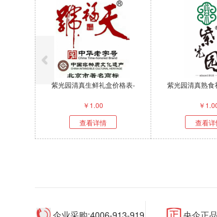
紫光园清真生鲜礼盒价格表-
紫光园清真熟食
￥
1.00
￥
1.0
查看详情
查看详
企业采购:4006-913-919
央企正