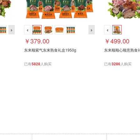
￥379.00
￥499.00
东来顺紫气东来熟食礼盒1950g
东来顺顺心顺意熟食礼盒
已有
5828
人购买
已有
3286
人购买