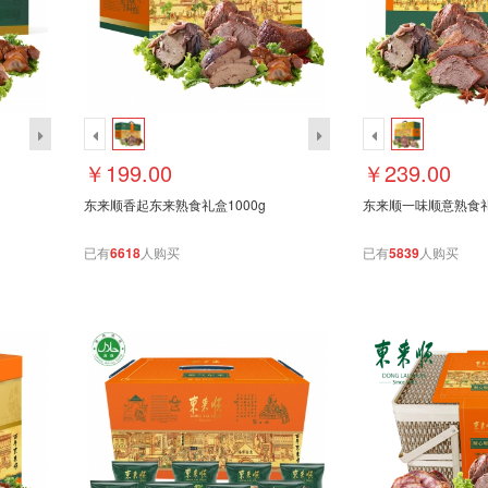
￥199.00
￥239.00
东来顺香起东来熟食礼盒1000g
东来顺一味顺意熟食礼盒
已有
6618
人购买
已有
5839
人购买