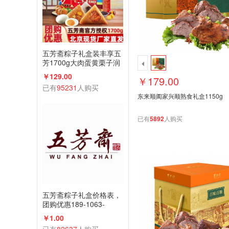
五芳斋粽子礼盒装丰享五
芳1700g大肉蛋黄栗子润
香蜜枣咸鸭蛋组合
￥129.00
￥179.00
已有
95231
人购买
东来顺阖家兴顺熟食礼盒1150g
已有
5892
人购买
五芳斋粽子礼盒价格表，
团购优惠189-1063-
2198(微信同号)
￥1.00