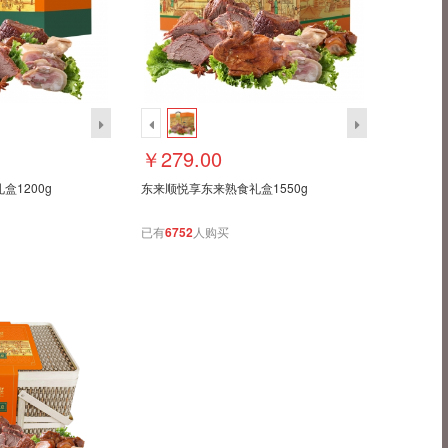
￥279.00
1200g
东来顺悦享东来熟食礼盒1550g
已有
6752
人购买