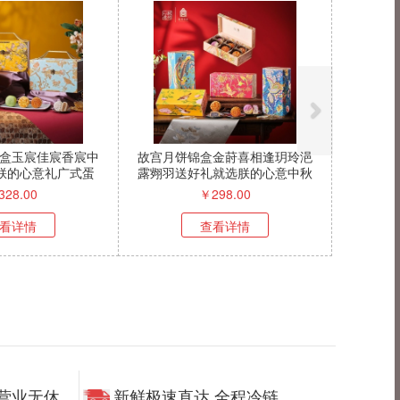
盒玉宸佳宸香宸中
故宫月饼锦盒金莳喜相逢玥玲浥
g朕的心意礼广式蛋
露翙羽送好礼就选朕的心意中秋
黄莲蓉
礼盒
328.00
￥
298.00
看详情
查看详情
时营业无休
新鲜极速直达 全程冷链