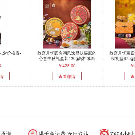
礼盒价格表-
故宫月饼圆盒朝凤逸昌扶摇朕的
故宫月饼宝殿
心意中秋礼盒装420g高档绒面
秋礼盒675
刺绣盒
0
￥
428.00
￥
情
查看详情
查
品承诺
满千免运费 次日送达
7X24小