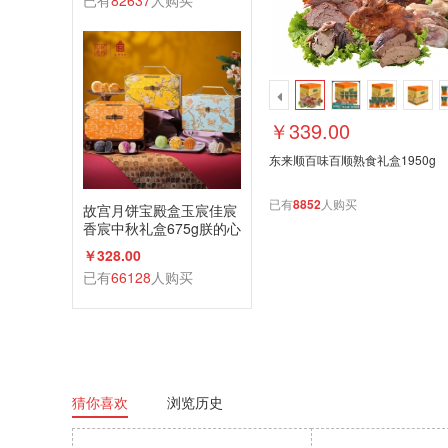
已有
82637
人购买
￥339.00
东来顺百味百顺熟食礼盒1950g
已有
8852
人购买
故宫月饼宝殿盒玉宸佳宸
香宸中秋礼盒675g朕的心
意礼广式蛋黄莲蓉
￥328.00
已有
66128
人购买
猜你喜欢
浏览历史